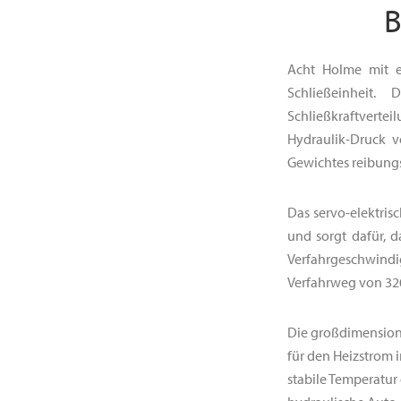
B
Acht Holme mit e
Schließeinheit.
Schließkraftvertei
Hydraulik-Druck 
Gewichtes reibungs
Das servo-elektris
und sorgt dafür, d
Verfahrgeschwind
Verfahrweg von 32
Die großdimensioni
für den Heizstrom i
stabile Temperatur