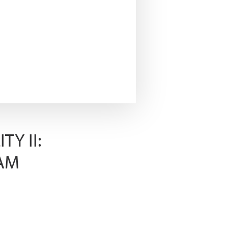
Y II:
AM