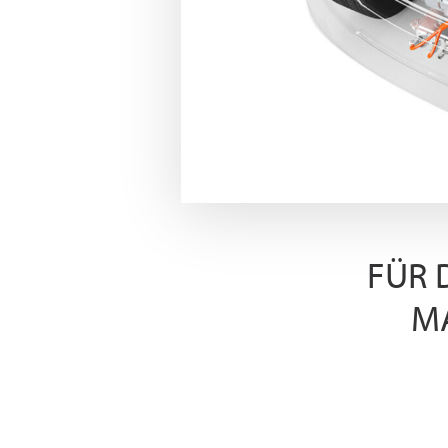
FÜR 
M