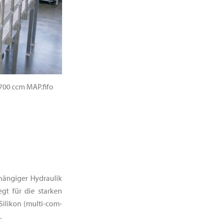
700 ccm MAP.fifo
hängiger Hydraulik
gt für die starken
ilikon (multi-com-
.