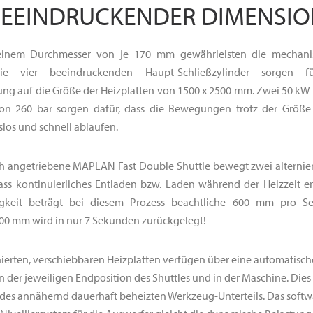
EEINDRUCKENDER DIMENSI
inem Durchmesser von je 170 mm gewährleisten die mechanisc
 Die vier beeindruckenden Haupt-Schließzylinder sorgen f
lung auf die Größe der Heizplatten von 1500 x 2500 mm. Zwei 50 
von 260 bar sorgen dafür, dass die Bewegungen trotz der Größ
los und schnell ablaufen.
ch angetriebene MAPLAN Fast Double Shuttle bewegt zwei alternie
ass kontinuierliches Entladen bzw. Laden während der Heizzeit e
igkeit beträgt bei diesem Prozess beachtliche 600 mm pro S
00 mm wird in nur 7 Sekunden zurückgelegt!
erten, verschiebbaren Heizplatten verfügen über eine automatisc
n der jeweiligen Endposition des Shuttles und in der Maschine. Dies
 des annähernd dauerhaft beheizten Werkzeug-Unterteils. Das softw