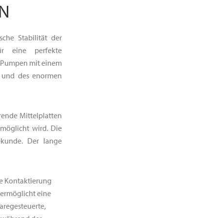
ON
he Stabilität der
ür eine perfekte
kW Pumpen mit einem
e und des enormen
rende Mittelplatten
rmöglicht wird. Die
ekunde. Der lange
he Kontaktierung
 ermöglicht eine
aregesteuerte,